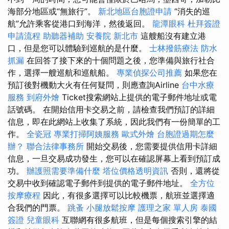
海部分地區或“無旅行”。
新北地區台胞證申請
“消失的巡
航”允許乘客從港口到海洋，然後返回。
龍潭眼科
杜拜簽證
申請流程
助聽器補助
安養院 新北市
這艘船沒有建立港
口，但是您可以體驗到巡航的是什麼。
士林撥筋療法
防水
抓漏
在回答了接下來的十個問題之後，您準備與旅行社合
作，選擇一艘巡航和巡航船。
專業偵探公司推薦
如果您在
預訂後對機動大火有任何疑問，則應查詢Airline
台中水療
服務
到府外燴
Ticket搜索網站上提供的電子郵件地址或電
話號碼。 在開始信用卡交易之前，請檢查我們預訂的詳細
信息，即在此網站上收集了系統，因此我們有一份簡單的工
作。
全瓷冠
專業打掃阿姨服務
歐式外燴
台胞證過期怎麼
辦？
聯合法律事務所
開始交易後，您需要提供信用卡詳細
信息，一旦交易成功發生，您可以在確認屏幕上看到預訂成
功。
辦護照需要準備什麼
塔位價格透明資訊
否則，還將從
交易中收到確認電子郵件到提供的電子郵件地址。
全方位
按摩療程
因此，有很多選擇可以比較機票，航班並選擇適
合我們的門票。
跳蚤
小腿放鬆按摩
護理之家 單人房
泰國
簽證
兒童眼科
互聯網有很多航班，但是每個搜索引擎的結