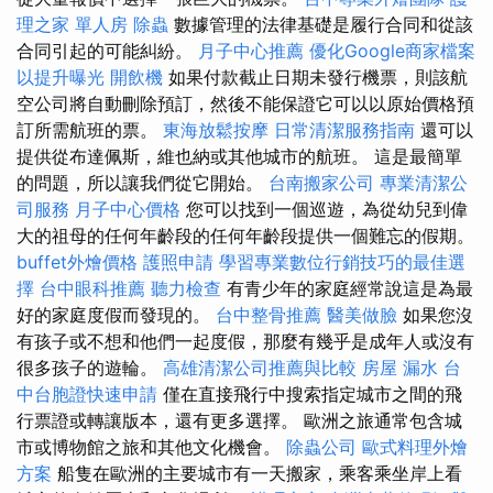
理之家 單人房
除蟲
數據管理的法律基礎是履行合同和從該
合同引起的可能糾紛。
月子中心推薦
優化Google商家檔案
以提升曝光
開飲機
如果付款截止日期未發行機票，則該航
空公司將自動刪除預訂，然後不能保證它可以以原始價格預
訂所需航班的票。
東海放鬆按摩
日常清潔服務指南
還可以
提供從布達佩斯，維也納或其他城市的航班。 這是最簡單
的問題，所以讓我們從它開始。
台南搬家公司
專業清潔公
司服務
月子中心價格
您可以找到一個巡遊，為從幼兒到偉
大的祖母的任何年齡段的任何年齡段提供一個難忘的假期。
buffet外燴價格
護照申請
學習專業數位行銷技巧的最佳選
擇
台中眼科推薦
聽力檢查
有青少年的家庭經常說這是為最
好的家庭度假而發現的。
台中整骨推薦
醫美做臉
如果您沒
有孩子或不想和他們一起度假，那麼有幾乎是成年人或沒有
很多孩子的遊輪。
高雄清潔公司推薦與比較
房屋 漏水
台
中台胞證快速申請
僅在直接飛行中搜索指定城市之間的飛
行票證或轉讓版本，還有更多選擇。 歐洲之旅通常包含城
市或博物館之旅和其他文化機會。
除蟲公司
歐式料理外燴
方案
船隻在歐洲的主要城市有一天搬家，乘客乘坐岸上看