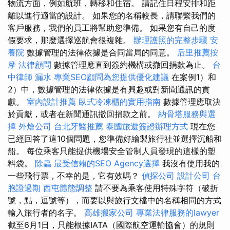
物流方面，例如航班，轉移和住宿。 請記住日程安排和距
離以進行適當的設計。 如果您的名稱較長，請聯繫我們的
客戶服務，我們的員工將幫助您準備。 如果您有自己的度
假要求，那麼選擇巡航會很複雜。
辦理護照的完整步驟
安
養院
數據管理的法律依據是合同當局的同意。
后里推薦按
摩
法律顧問
數據管理應直到簽約機構或撤回捐款為止。
台
中律師
漏水
專業SEO顧問為您提供優化建議
在案例1）和
2）中，數據管理的法律依據是有興趣或對新聞通訊的貢
獻。
室內設計推薦
臥式冷凍櫃的實用指南
數據管理應取決
於貢獻，或者在新聞通訊撤回捐款之前。
納骨塔服務與選
擇
外燴公司
台北牙醫推薦
泰國旅遊簽證辦理方式
現在您
已經回答了這10個問題，您準備好繪製旅行社並選擇沉船和
船。 每位乘客只能提供機場安全管制人員發現的這樣的塑
料袋。
除蟲
最受信賴的SEO Agency選擇
我沒有使用我的
一些飛行票，不幸的是，它有效嗎？
偵探公司
設計公司
台
胞證過期
西屯體態調整
請不要為乘客使用特殊字符（破折
號，點，逗號等），而要以與旅行文檔中的名稱相同的方式
輸入旅行者的名字。
高雄搬家公司
專業法律服務的lawyer
截至6月1日，只能根據IATA（國際航空運輸協會）的規則