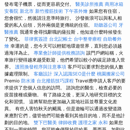
發布電子機票，從而更容易交付。
醫美診所推薦
商用冰箱
安養院 新北市
新竹撥筋技術
下午茶外燴
如果您有住宿，
您會很忙，然後請注意準時旅行。 沙發衝浪可以與私人相
愛的私人佔領，另外兩個是更傳統的住宿。
助聽器公司
牙
醫推薦
我通常會尋找辭職的薩拉斯，他知道什麼時候發生
了變化。
菲律賓簽證
台北記帳士
台中整脊療程
自助餐外
燴
幸運的是，您今天可以輕鬆地環遊世界，直到您必須越
過海洋為止。
專業會計師提供稅務諮詢
該門戶網站稱，火
車旅行變得越來越受歡迎，他們希望以較小的碳足跡進入世
界。
護照換發程序與注意事項
客戶可以要求對您的個人數
據處理限制。
客廳設計
深入認識SEO是什麼
桃園搬家公司
Premio
防水漆
台北撥筋技巧課程
Travel應申請人客戶的要
求提供了您個人信息的訪問。 諮詢您的醫生，檢查必要的
疫苗接種或藥物。 有了路線之後，更深入地研究目標的文
化和習慣。 這將幫助您更加融入當地社區並尊重文化差
異。 有些人害怕秋天的颶風，但是遊輪可以通過改變道路
來應對它們，儘管他們可能會看到其他目的地，而不是他計
劃的目的地。
雙下巴醫美
律師收費
護理之家 永和
如果您
不到一周的時間，您可能會僅限於巴哈馬，墨西哥，加勒比