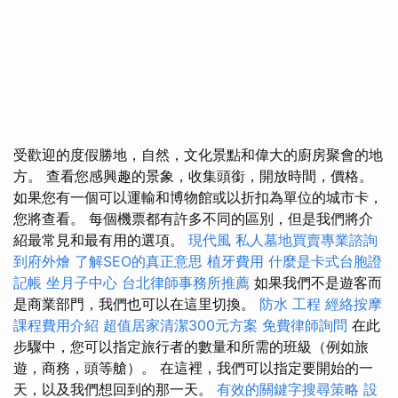
受歡迎的度假勝地，自然，文化景點和偉大的廚房聚會的地
方。 查看您感興趣的景象，收集頭銜，開放時間，價格。
如果您有一個可以運輸和博物館或以折扣為單位的城市卡，
您將查看。 每個機票都有許多不同的區別，但是我們將介
紹最常見和最有用的選項。
現代風
私人墓地買賣專業諮詢
到府外燴
了解SEO的真正意思
植牙費用
什麼是卡式台胞證
記帳
坐月子中心
台北律師事務所推薦
如果我們不是遊客而
是商業部門，我們也可以在這里切換。
防水 工程
經絡按摩
課程費用介紹
超值居家清潔300元方案
免費律師詢問
在此
步驟中，您可以指定旅行者的數量和所需的班級（例如旅
遊，商務，頭等艙）。 在這裡，我們可以指定要開始的一
天，以及我們想回到的那一天。
有效的關鍵字搜尋策略
設