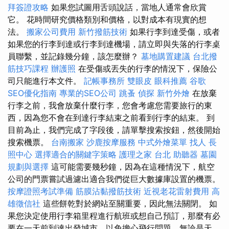
拜簽證攻略
如果您試圖用舌頭說話，當地人通常會欣賞
它。 花時間研究價格類別和價格，以對成本有現實的想
法。
搬家公司費用
新竹撥筋技術
如果行李到達受傷，或者
如果您的行李到達或行李到達機場，請立即與失落的行李桌
員聯繫，並記錄幾分鐘，該怎麼辦？
墓地購置建議
台北撥
筋技巧課程
辦護照
在受傷或丟失的行李的情況下，保險公
司只能進行本文件。
記帳事務所
雙眼皮
眼科推薦
谷歌
SEO優化指南
專業的SEO公司
跳蚤
偵探
新竹外燴
在放棄
行李之前，我會放棄什麼行李，您會考慮您需要旅行的東
西，因為您不會在到達行李結束之前看到行李的結束。 到
目前為止，我們完成了字段後，請單擊搜索按鈕，然後開始
搜索機票。
台南搬家
沙鹿按摩服務
中式外燴菜單
找人
長
照中心
選擇適合的關鍵字策略
護理之家 台北
助聽器
墓園
規劃與選擇
這可能需要幾秒鐘，因為在這種情況下，航空
公司的門票嘗試過濾出適合我們從巨大數據庫設置的機票。
按摩證照考試準備
筋膜沾黏撥筋技術
近視老花雷射費用
高
雄徵信社
這些餅乾對於網站至關重要，因此無法關閉。 如
果您決定使用行李箱里程進行航班或想自己預訂，那麼有必
要在一天前到達出發城市，以免擔心飛行問題，無論是天