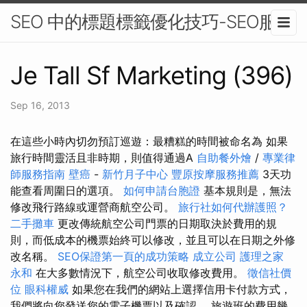
SEO 中的標題標籤優化技巧-SEO服務
Je Tall Sf Marketing (396)
Sep 16, 2013
在這些小時內切勿預訂巡遊：最糟糕的時間被命名為 如果
旅行時間靈活且非時期，則值得通過A
自助餐外燴
/
專業律
師服務指南
壁癌
-
新竹月子中心
豐原按摩服務推薦
3天功
能查看周圍日的選項。
如何申請台胞證
基本規則是，無法
修改飛行路線或運營商航空公司。
旅行社如何代辦護照？
二手攤車
更改傳統航空公司門票的日期取決於費用的規
則，而低成本的機票始終可以修改，並且可以在日期之外修
改名稱。
SEO保證第一頁的成功策略
成立公司
護理之家
永和
在大多數情況下，航空公司收取修改費用。
徵信社價
位
眼科權威
如果您在我們的網站上選擇信用卡付款方式，
我們將向您發送您的電子機票以及確認。 旅遊班的費用幾