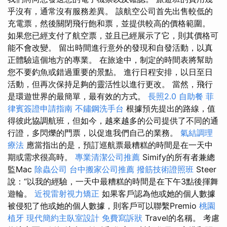
乎沒有，通常沒有服務差異。 該航空公司首先出售較低的
充電票，然後關閉飛行飽和票，並提供較高的價格範圍。
如果您已經支付了航空票，並且已經展示了它，則其價格可
能不會改變。 留出時間進行意外的發現和自發活動，以真
正體驗這個地方的專業。 在旅途中，制定的時間表將幫助
您不要釣魚或錯過重要的景點。 進行日程安排，以日至日
活動，但再次保持足夠的靈活性以進行更改。 當然，飛行
是環遊世界的最簡單，最有效的方式。
長照2.0
自助餐
菲
律賓簽證申請指南
不鏽鋼洗手台
根據預先提出的路線，值
得彼此協調航班，但如今，越來越多的公司提供了不同的通
行證，多閃爍的門票，以促進我們自己的業務。
氣結調理
療法
應當指出的是，預訂巡航票最糟糕的時間是在一天中
期或需求很高時。
專業清潔公司推薦
Simify的所有者兼總
監Mac
除蟲公司
台中搬家公司推薦
撥筋技術證照班
Steer
說：“以我的經驗，一天中最糟糕的時間是在下午3點後揮舞
遊輪。
近視雷射視力矯正
如果客戶認為他或她的個人數據
被侵犯了他或她的個人數據，則客戶可以聯繫Premio
桃園
植牙
現代簡約主臥室設計
免費寫訴狀
Travel的名稱。 考慮