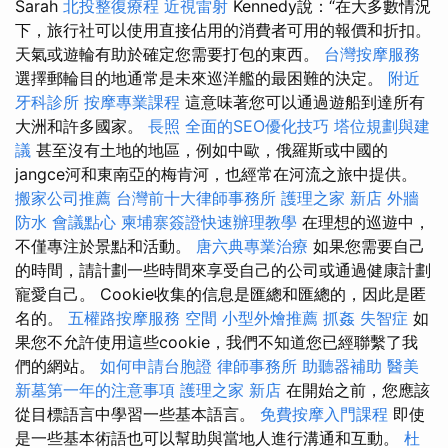
Sarah
北投整復療程
近視雷射
Kennedy說：“在大多數情況
下，旅行社可以使用直接佔用的消費者可用的報價和折扣。
天氣或遊輪有助於確定您需要打包的東西。
台灣按摩服務
選擇郵輪目的地通常是未來巡洋艦的最困難的決定。
附近
牙科診所
按摩專業課程
這意味著您可以通過遊船到達所有
大洲和許多國家。
長照
全面的SEO優化技巧
塔位規劃與建
議
甚至沒有土地的地區，例如中歐，俄羅斯或中國的
jangce河和東南亞的梅肯河，也經常在河流之旅中提供。
搬家公司推薦
台灣前十大律師事務所
護理之家 新店
外牆
防水
會議點心
柬埔寨簽證快速辦理教學
在理想的巡遊中，
不僅專注於景點和活動。
唐六典專業治療
如果您需要自己
的時間，請計劃一些時間來享受自己的公司或通過健康計劃
寵愛自己。 Cookie收集的信息是匯總和匯總的，因此是匿
名的。
五權路按摩服務
空間
小型外燴推薦
抓姦
失智症
如
果您不允許使用這些cookie，我們不知道您已經聯繫了我
們的網站。
如何申請台胞證
律師事務所
助聽器補助
醫美
新墓第一年的注意事項
護理之家 新店
在開始之前，您應該
從目標語言中學習一些基本語言。
免費按摩入門課程
即使
是一些基本術語也可以幫助與當地人進行溝通和互動。
杜