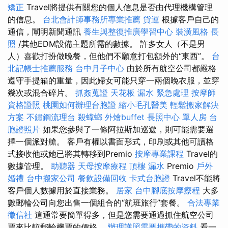
矯正
Travel將提供有關您的個人信息是否由代理機構管理
的信息。
台北會計師事務所專業推薦
貨運
根據客戶自己的
通信，闡明新聞通訊
養生與整復推廣學習中心
裝潢風格
長
照
/其他EDM設備主題所需的數據。 許多女人（不是男
人）喜歡打扮做晚餐，但他們不願意打包額外的“東西”。
台
北記帳士推薦服務
台中月子中心
由於所有航空公司都嚴格
遵守手提箱的重量，因此婦女可能只穿一兩個晚衣服，並穿
幾次或混合碎片。
抓姦蒐證
天花板 漏水 緊急處理
按摩師
資格證照
桃園如何辦理台胞證
縮小毛孔醫美
輕鬆搬家解決
方案
不鏽鋼流理台
殺蟑螂
外燴buffet
長照中心 單人房
台
胞證照片
如果您參與了一條阿拉斯加巡遊，則可能需要選
擇一個派對艙。 客戶有權以書面形式，印刷或其他可讀格
式接收他或她已將其轉移到Premio
按摩專業課程
Travel的
數據管理。
助聽器
天母按摩療程
頂樓 漏水
Premio
戶外
婚禮
台中搬家公司
餐飲設備回收
卡式台胞證
Travel不能將
客戶個人數據用於直接業務。
居家
台中腳底按摩療程
大多
數郵輪公司向您出售一個組合的“航班旅行”套餐。
合法專業
徵信社
這通常要簡單得多，但是您需要通過抓住航空公司
票來比較郵輪機票的價格。
辦理護照需要攜帶的資料
看一