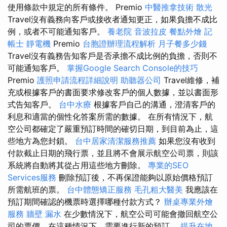
使用條款中規定的所有條件。 Premio
中醫推拿技術
散光
Travel沒有義務向客戶或接收者通知更正，如果負擔不成比
例，或者不可能通知客戶。
養老院
音波拉皮
餐點外燴
記
帳士
靜電機
Premio
台胞證辦理流程解析
月子餐多少錢
Travel沒有義務告知客戶是否承擔不成比例的負擔，否則不
可能通知客戶。
掌握Google Search Console的技巧
Premio
護照申請流程詳細說明
助聽器公司
Travel維修，補
充或根據客戶的書面要求修改客戶的個人數據，並以書面形
式告知客戶。
台中水療
根據客戶自己的溝通，澄清客戶的
利息和適當的個性化答案所需的數據。 在所有情況下，航
空公司都確定了嚴重預訂時間的確切日期，到目前為止，這
些地方為您封鎖。
台中居家清潔服務推薦
如果您沒有收到
付款截止日期的飛行票，並且將不會展示航空公司票，則該
系統將自動將其從占用這些地方刪除。
專業的SEO
Services服務
刪除預訂後，不再保證能夠以原始價格預訂
所需航班的票。
台中體態矯正服務
毛孔粗大醫美
我應該在
預訂期間確認的機票時選擇哪種付款方式？
辦桌專業外燴
服務
牆壁 漏水
在少數情況下，航空公司可能會撤回航空公
司的票價，在這種情況下，需要進行新的預訂。
提升在地