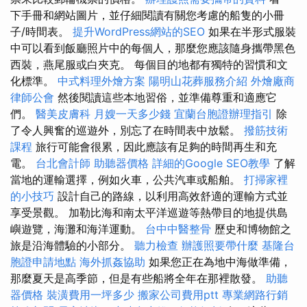
下手冊和網站圖片，並仔細閱讀有關您考慮的船隻的小冊
子/時間表。
提升WordPress網站的SEO
如果在半形式服裝
中可以看到飯廳照片中的每個人，那麼您應該隨身攜帶黑色
西裝，燕尾服或白夾克。 每個目的地都有獨特的習慣和文
化標準。
中式料理外燴方案
陽明山花葬服務介紹
外燴廠商
律師公會
然後閱讀這些本地習俗，並準備尊重和適應它
們。
醫美皮膚科
月嫂一天多少錢
宜蘭台胞證辦理指引
除
了令人興奮的巡遊外，別忘了在時間表中放鬆。
撥筋技術
課程
旅行可能會很累，因此應該有足夠的時間再生和充
電。
台北會計師
助聽器價格
詳細的Google SEO教學
了解
當地的運輸選擇，例如火車，公共汽車或船舶。
打掃家裡
的小技巧
設計自己的路線，以利用高效舒適的運輸方式並
享受景觀。 加勒比海和南太平洋巡遊等熱帶目的地提供島
嶼遊覽，海灘和海洋運動。
台中中醫整骨
歷史和博物館之
旅是沿海體驗的小部分。
聽力檢查
辦護照要帶什麼
基隆台
胞證申請地點
海外抓姦協助
如果您正在為地中海做準備，
那麼夏天是高季節，但是有些船將全年在那裡散發。
助聽
器價格
裝潢費用一坪多少
搬家公司費用ptt
專業網路行銷