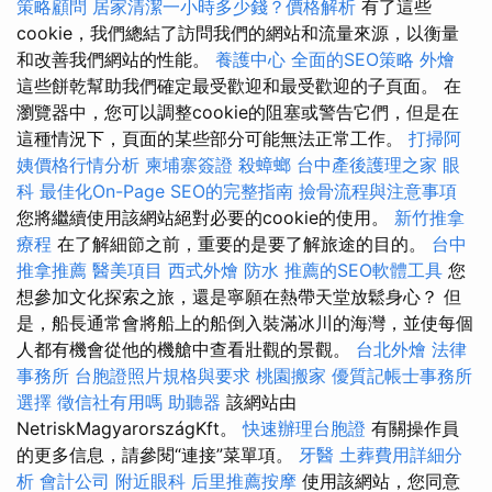
策略顧問
居家清潔一小時多少錢？價格解析
有了這些
cookie，我們總結了訪問我們的網站和流量來源，以衡量
和改善我們網站的性能。
養護中心
全面的SEO策略
外燴
這些餅乾幫助我們確定最受歡迎和最受歡迎的子頁面。 在
瀏覽器中，您可以調整cookie的阻塞或警告它們，但是在
這種情況下，頁面的某些部分可能無法正常工作。
打掃阿
姨價格行情分析
柬埔寨簽證
殺蟑螂
台中產後護理之家
眼
科
最佳化On-Page SEO的完整指南
撿骨流程與注意事項
您將繼續使用該網站絕對必要的cookie的使用。
新竹推拿
療程
在了解細節之前，重要的是要了解旅途的目的。
台中
推拿推薦
醫美項目
西式外燴
防水
推薦的SEO軟體工具
您
想參加文化探索之旅，還是寧願在熱帶天堂放鬆身心？ 但
是，船長通常會將船上的船倒入裝滿冰川的海灣，並使每個
人都有機會從他的機艙中查看壯觀的景觀。
台北外燴
法律
事務所
台胞證照片規格與要求
桃園搬家
優質記帳士事務所
選擇
徵信社有用嗎
助聽器
該網站由
NetriskMagyarországKft。
快速辦理台胞證
有關操作員
的更多信息，請參閱“連接”菜單項。
牙醫
土葬費用詳細分
析
會計公司
附近眼科
后里推薦按摩
使用該網站，您同意