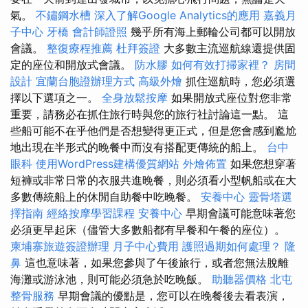
氣。
不鏽鋼水槽
深入了解Google Analytics的應用
嘉義月
子中心
牙橋
會計師證照
幾乎所有海上郵輪公司都可以開放
會議。
整復療程推薦
杜拜簽證
大多數主流巡航線還提供固
定的座位和開放式會議。
防水膠
如何有效打掃家裡？
房間
設計
宜蘭台胞證辦理方式
高級外燴
抓住巡航時，您必須選
擇以下選項之一。
全身放鬆按摩
如果開放式座位對您非常
重要，請務必在抓住旅行時與您的旅行社討論這一點。 這
些船可能不在乎他們是否想變得更正式，但是您會感到尷尬
地出現在半形式的晚餐中而沒有搭配更傳統的船上。
台中
眼科
使用WordPress建構優質網站
外燴佈置
如果您想穿著
短褲或非常日常的衣服共進晚餐，則必須看小型帆船或在大
多數傳統船上的休閒自助餐中吃晚餐。
安養中心
靈骨塔選
擇指南
經絡按摩學習課程
安養中心
早期會議可能意味著您
必須更早起床（儘管大多數船都有早餐和午餐的座位）。
柬埔寨旅遊簽證辦理
月子中心費用
護照過期如何處理？
隆
鼻
這也意味著，如果您參與了午後旅行，或者您無法脫離
海灘或游泳池，則可能必須急於吃晚飯。
助聽器價格
北屯
整骨服務
早期會議的優點是，您可以在晚餐後去看表演，