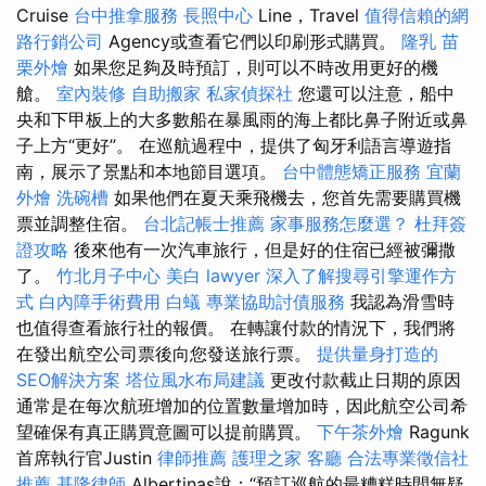
Cruise
台中推拿服務
長照中心
Line，Travel
值得信賴的網
路行銷公司
Agency或查看它們以印刷形式購買。
隆乳
苗
栗外燴
如果您足夠及時預訂，則可以不時改用更好的機
艙。
室內裝修
自助搬家
私家偵探社
您還可以注意，船中
央和下甲板上的大多數船在暴風雨的海上都比鼻子附近或鼻
子上方“更好”。 在巡航過程中，提供了匈牙利語言導遊指
南，展示了景點和本地節目選項。
台中體態矯正服務
宜蘭
外燴
洗碗槽
如果他們在夏天乘飛機去，您首先需要購買機
票並調整住宿。
台北記帳士推薦
家事服務怎麼選？
杜拜簽
證攻略
後來他有一次汽車旅行，但是好的住宿已經被彌撒
了。
竹北月子中心
美白
lawyer
深入了解搜尋引擎運作方
式
白內障手術費用
白蟻
專業協助討債服務
我認為滑雪時
也值得查看旅行社的報價。 在轉讓付款的情況下，我們將
在發出航空公司票後向您發送旅行票。
提供量身打造的
SEO解決方案
塔位風水布局建議
更改付款截止日期的原因
通常是在每次航班增加的位置數量增加時，因此航空公司希
望確保有真正購買意圖可以提前購買。
下午茶外燴
Ragunk
首席執行官Justin
律師推薦
護理之家
客廳
合法專業徵信社
推薦
基隆律師
Albertinas說：“預訂巡航的最糟糕時間無疑