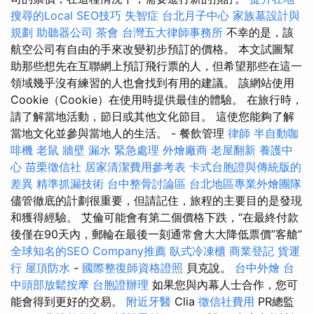
搜尋的Local SEO技巧
失智症
台北月子中心
家族墓設計與
規劃
助聽器公司
茶會
台灣五大律師事務所
不幸的是，該
航空公司有自由的手來改變初步預訂的價格。 本文試圖幫
助那些想先在互聯網上預訂飛行票的人，但希望那些在這一
領域幾乎沒有練習的人也會找到有用的建議。 該網站使用
Cookie（Cookie）在使用時提供最佳的體驗。 在旅行時，
請了解當地活動，節日或其他文化節目。 這使您能夠了解
當地文化並參與當地人的生活。 - 餐飲管理
律師
半自動咖
啡機
老鼠
牆壁 漏水 緊急處理
外燴廠商
老屋翻新
養護中
心
苗栗徵信社
居家清潔費用參考表
卡式台胞證與傳統版的
差異
精準抓漏技術
台中整骨討論區
台北地區專業外燴團隊
儘管徹底的計劃很重要，但請記住，旅程的主要目的是發現
和獲得經驗。 艾倫可能會有第二個價格下跌，“在最終付款
後僅在90天內，郵輪在最後一刻通常會大大降低票價”客艙”
全球知名的SEO Company推薦
臥式冷凍櫃
商業登記
貨運
行
屋頂防水
-
國際整復師資格證照
貝克說。
台中外燴
台
中頭部放鬆按摩
台胞證辦理
如果您與內幕人士合作，您可
能會得到更好的交易。
附近牙醫
Clia
徵信社費用
PR總監