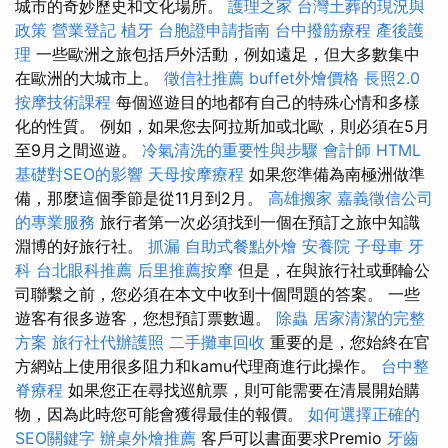
城市的奇妙歷史和文化場所。
護理之家
台灣土葬的現況與
政策
營業登記
植牙
台胞證申請指南
台中撥筋療程
產後護
理
一些歐洲之旅包括戶外活動，例如遠足，但大多數集中
在歐洲的大城市上。
徵信社推薦
buffet外燴價格
長照2.0
按摩技術課程
每個巡遊目的地都有自己的特殊心情和多樣
化的性質。 例如，如果您去阿拉斯加或北歐，則必須在5月
至9月之間巡遊。
冷氣清洗的重要性與步驟
會計師
HTML
基礎對SEO的影響
天母按摩療程
如果您準備為南極洲做準
備，那麼這個季節是從11月到2月。
高雄搬家
嘉義徵信公司
的專業服務
旅行者第一次必須找到一個在預訂之旅中知識
淵博的好旅行社。
抓漏
自助式餐點外燴
安養院
子母車
牙
科
台北眼科推薦
后里推薦按摩
但是，在與旅行社或郵輪公
司聯繫之前，您必須在本文中收到十個問題的答案。 一些
遊客有很多遊客，您想預訂票數週。
除蟲
居家清潔的完整
方案
旅行社代辦護照
二手攤車回收
重要的是，您始終在官
方網站上使用很多阻力和kamu代理商進行此操作。
台中整
脊療程
如果您正在尋找巡航票，則可能需要在清晨開始購
物，因為此時您可能會獲得最佳的報價。
如何選擇正確的
SEO關鍵字
辦桌外燴推薦
客戶可以書面要求Premio
牙齒