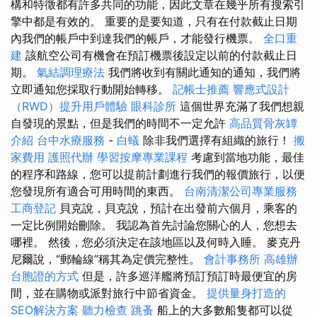
構和特徵都有許多共同的功能，因此文章在幾乎所有搜索引
擎中都是有效的。 重要的是要知道，只有在付款截止日期
內我們的帳戶中到達我們的帳戶，才能發行機票。
全口重
建
該航空公司有機會在預訂機票後設定以前的付款截止日
期。
氣結調理療法
我們將收到有關此通知的通知，我們將
立即通知您採取行動開始轉移。
記帳士推薦
響應式設計
（RWD）提升用戶體驗
眼科診所
這個世界充滿了我們想親
自發現的景點，但是我們的時間不一定允許
高品質骨灰罈
介紹
台中水療服務
-
白蟻
除非我們選擇有組織的旅行！
搬
家費用
護照代辦
學習按摩專業課程
考慮到當地功能，最佳
的程序和路線，您可以提前計劃進行我們的報價旅行，以便
您發現所有適合可用時間的東西。
台南清潔公司專業服務
工商登記
貝克說，貝克說，預計在出發前六個月，乘客的
一定比例開始刪除。 我認為首先討論您關心的人，您想去
哪裡。 然後，您必須決定在該地區以及何時入睡。 麥克丹
尼爾說，“郵輪線”稱其為定價完整性。
會計事務所
高雄辦
台胞證的方式
但是，許多巡洋艦將預訂預訂時最便宜的房
間，並在購物或派對旅行中節省資金。
提供量身打造的
SEO解決方案
聽力檢查
跳蚤
船上的大多數船隻都可以從